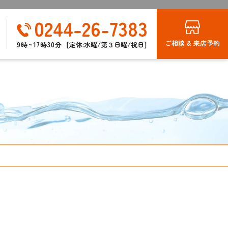
0244-26-7383
ご相談 & 来店予約
9時~17時30分
[定休:水曜/第３日曜/祝日]
報
？